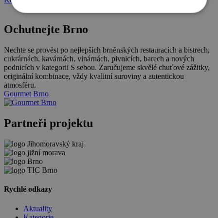
Ochutnejte Brno
Nechte se provést po nejlepších brněnských restauracích a bistrech,
cukrárnách, kavárnách, vinárnách, pivnicích, barech a nových
podnicích v kategorii S sebou. Zaručujeme skvělé chuťové zážitky,
originální kombinace, vždy kvalitní suroviny a autentickou
atmosféru.
Gourmet Brno
Partneři projektu
Rychlé odkazy
Aktuality
Kategorie