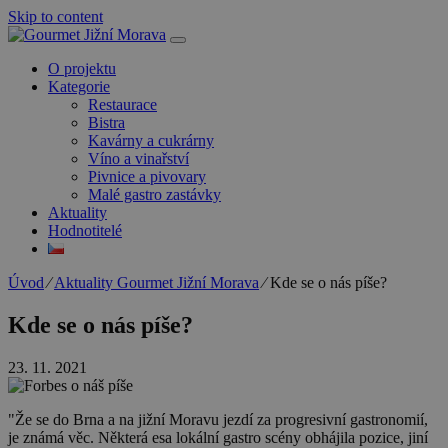
Skip to content
O projektu
Kategorie
Restaurace
Bistra
Kavárny a cukrárny
Víno a vinařství
Pivnice a pivovary
Malé gastro zastávky
Aktuality
Hodnotitelé
Úvod
⁄
Aktuality Gourmet Jižní Morava
⁄
Kde se o nás píše?
Kde se o nás píše?
23. 11. 2021
"Že se do Brna a na jižní Moravu jezdí za progresivní gastronomií,
je známá věc. Některá esa lokální gastro scény obhájila pozice, jiní