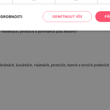
stí
ODROBNOSTI
ODMÍTNOUT VŠE
PŘ
a vinotékách, pivnicích a pivovarech jižní Moravy!
cukrárnách, kavárnách, vinárnách, pivnicích, barech a nových podnicích 