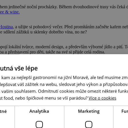
ěhem jedinečné noční procházky. Během dvouhodinové trasy vás čeká d
e & wine.
Hostina
, a užijte si pohodový večer. Před promítáním začněte kafem neb
e sdílení zážitků u sklenky dobrého vína, no ne?
ojí lokální tvůrce, moderní design, a především výborné jídlo a pití.
 a představení pro děti, takže na své si přijde celá rodina.
hutná vše lépe
od širým nebem s názvem Červánky. Čeká na vás víno, prosecco, frizz
éru mezi vinohrady.
 kam za nejlepší gastronomií na jižní Moravě, ale teď musíme zmí
epšovat váš zážitek na webu, sledovat jeho výkon a přizpůsobov
ch vinařství. Vstupenka zahrnuje neomezenou konzumaci vína, poukaz na
 vaším souhlasem. Odmítnutí cookies může omezit některé funk
si můžete užít moravskou atmosféru naplno.
st food, nebo špičkové menu se vší parádou?
Více o cookies
tné
Analytika
Marketing
Fu