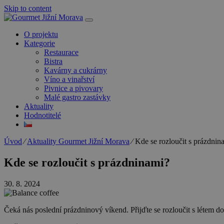
Skip to content
O projektu
Kategorie
Restaurace
Bistra
Kavárny a cukrárny
Víno a vinařství
Pivnice a pivovary
Malé gastro zastávky
Aktuality
Hodnotitelé
Úvod
⁄
Aktuality Gourmet Jižní Morava
⁄
Kde se rozloučit s prázdnin
Kde se rozloučit s prázdninami?
30. 8. 2024
Čeká nás poslední prázdninový víkend. Přijďte se rozloučit s létem do