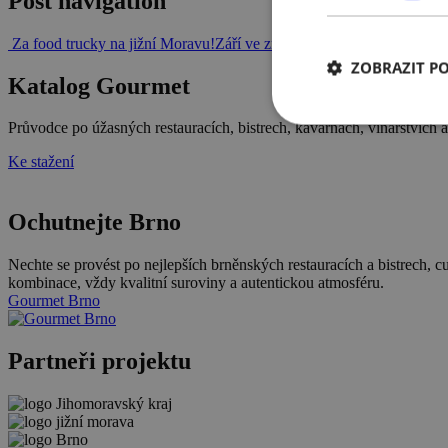
Post navigation
Za food trucky na jižní Moravu!
Září ve znamení regionálních slavno
ZOBRAZIT P
Katalog Gourmet
Průvodce po úžasných restauracích, bistrech, kavárnách, vinařstvích 
Ke stažení
Ochutnejte Brno
Nechte se provést po nejlepších brněnských restauracích a bistrech, 
kombinace, vždy kvalitní suroviny a autentickou atmosféru.
Gourmet Brno
Partneři projektu