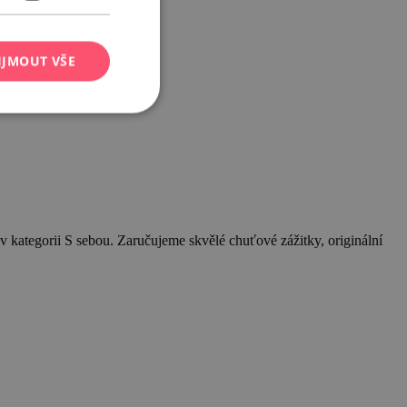
IJMOUT VŠE
v kategorii S sebou. Zaručujeme skvělé chuťové zážitky, originální