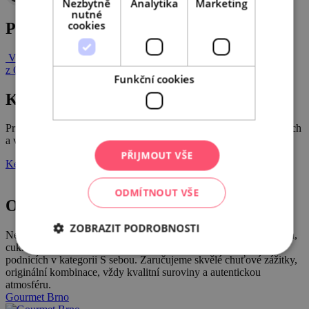
Nezbytně
Analytika
Marketing
nutné
cookies
Post navigation
Vinařská zabijačka a další víkendové akce
Víkendový pop-up až
z Ostravy
Funkční cookies
Katalog Gourmet
Průvodce po úžasných restauracích, bistrech, kavárnách, vinařstvích
a vinotékách, pivnicích a pivovarech jižní Moravy!
PŘIJMOUT VŠE
Ke stažení
ODMÍTNOUT VŠE
Ochutnejte Brno
ZOBRAZIT PODROBNOSTI
Nechte se provést po nejlepších brněnských restauracích a bistrech,
cukrárnách, kavárnách, vinárnách, pivnicích, barech a nových
podnicích v kategorii S sebou. Zaručujeme skvělé chuťové zážitky,
originální kombinace, vždy kvalitní suroviny a autentickou
atmosféru.
Gourmet Brno