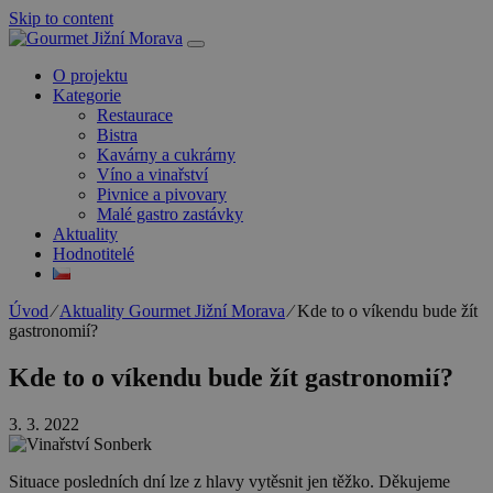
Skip to content
O projektu
Kategorie
Restaurace
Bistra
Kavárny a cukrárny
Víno a vinařství
Pivnice a pivovary
Malé gastro zastávky
Aktuality
Hodnotitelé
Úvod
⁄
Aktuality Gourmet Jižní Morava
⁄
Kde to o víkendu bude žít
gastronomií?
Kde to o víkendu bude žít gastronomií?
3. 3. 2022
Situace posledních dní lze z hlavy vytěsnit jen těžko. Děkujeme