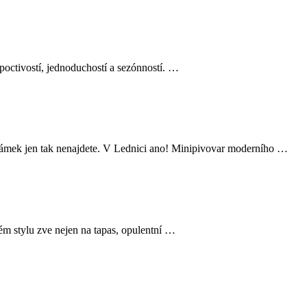
octivostí, jednoduchostí a sezónností. …
 zámek jen tak nenajdete. V Lednici ano! Minipivovar moderního …
m stylu zve nejen na tapas, opulentní …