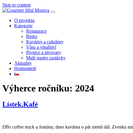
Skip to content
O projektu
Kategorie
Restaurace
Bistra
Kavárny a cukrárny
Víno a vinařství
Pivnice a pivovary
Malé gastro zastávky
Aktuality
Hodnotitelé
Výherce ročníku:
2024
Lístek.Kafé
Dřív coffee truck u fontány, dnes kavárna o pár metrů dál. Zvenku mi