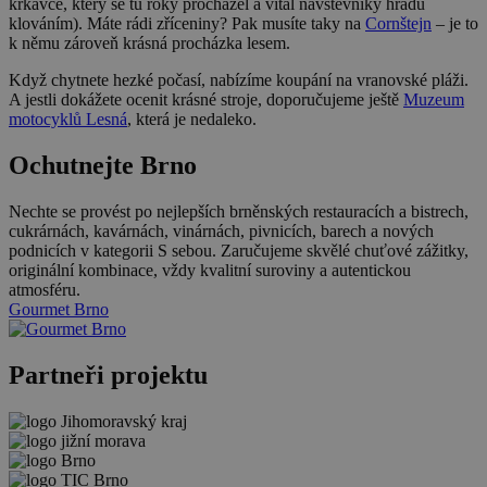
krkavce, který se tu roky procházel a vítal návštěvníky hradu
klováním). Máte rádi zříceniny? Pak musíte taky na
Cornštejn
– je to
k němu zároveň krásná procházka lesem.
Když chytnete hezké počasí, nabízíme koupání na vranovské pláži.
A jestli dokážete ocenit krásné stroje, doporučujeme ještě
Muzeum
motocyklů Lesná
, která je nedaleko.
Ochutnejte Brno
Nechte se provést po nejlepších brněnských restauracích a bistrech,
cukrárnách, kavárnách, vinárnách, pivnicích, barech a nových
podnicích v kategorii S sebou. Zaručujeme skvělé chuťové zážitky,
originální kombinace, vždy kvalitní suroviny a autentickou
atmosféru.
Gourmet Brno
Partneři projektu