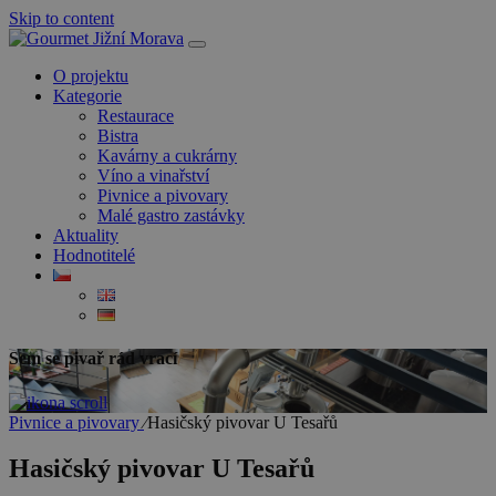
Skip to content
O projektu
Kategorie
Restaurace
Bistra
Kavárny a cukrárny
Víno a vinařství
Pivnice a pivovary
Malé gastro zastávky
Aktuality
Hodnotitelé
Sem se pivař rád vrací
Pivnice a pivovary
⁄
Hasičský pivovar U Tesařů
Hasičský pivovar
U Tesařů