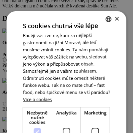
dařit náročnějšímu craftu. Pivo svěží a řízné, správně ošetřené.
Velký dojem na mě udělala svrchně kvašená desítka Sun Ale.
×
Detail podniku
S cookies chutná vše lépe
Raději vás zveme, kam za nejlepší
CZECH
gastronomií na jižní Moravě, ale teď
Otevřeno
ENGLISH
musíme zmínit cookies. Ty nám pomáhají
Po zavřeno
GERMAN
vylepšovat váš zážitek na webu, sledovat
Út-Čt 10:00-21:00
jeho výkon a přizpůsobovat obsah.
Pá-So 10:00-22:00
Samozřejmě jen s vaším souhlasem.
Ne 10:00-20:00
Odmítnutí cookies může omezit některé
funkce webu. Tak na co máte chuť – fast
food, nebo špičkové menu se vší parádou?
Adresa
Více o cookies
U Tesařů
Bítov 101
Nezbytně
Analytika
Marketing
nutné
cookies
Kontakty