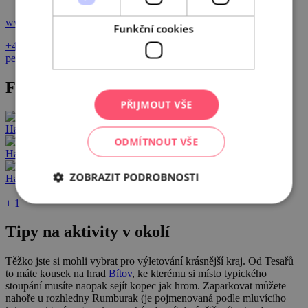
www.utesaru.cz
Funkční cookies
+420 515 294 616
penzion@utesaru.cz
Fotogalerie
PŘIJMOUT VŠE
ODMÍTNOUT VŠE
ZOBRAZIT PODROBNOSTI
+ 1
Tipy na aktivity v okolí
Těžko jste si mohli vybrat pro výletování krásnější kraj. Od Tesařů
to máte kousek na hrad
Bítov
, ke kterému si místo typického
stoupání musíte naopak sejít kopec jak hrom. Zaparkovat můžete
nahoře u rozhledny Rumburak (je pojmenovaná podle mluvícího