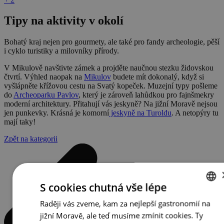
Tipy na aktivity v okolí
Bohatý kraj nejen pro gourmety, ale také pro fandy archeologie, pěší
i cyklo turistiky a milovníky přírody.
V Mikulově navštivte zámek a projděte naučnou stezku židovskou
čtvrtí. Výhled naopak na
Mikulov
budete mít dokonalý, když si
vyšlápněte křížovou cestu na Svatý kopeček. Muzejní typy pošleme
do
Archeoparku Pavlov
, který je zároveň lahůdkou pro fajnšmekry
moderní architektury. Přitahují vás jeskyně? Na jižní Moravě nejsou
jen punkevky. Krásná je komorní
jeskyně na Turoldu
. A netopýry tu
mají taky!
Zpět na kategorii
S cookies chutná vše lépe
Raději vás zveme, kam za nejlepší gastronomií na
CZECH
jižní Moravě, ale teď musíme zmínit cookies. Ty
ENGLISH