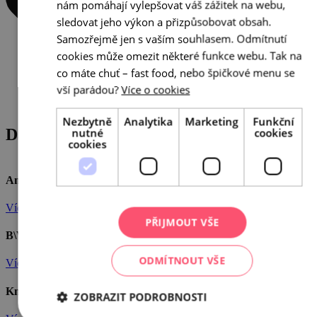
nám pomáhají vylepšovat váš zážitek na webu,
GERMAN
sledovat jeho výkon a přizpůsobovat obsah.
Samozřejmě jen s vaším souhlasem. Odmítnutí
cookies může omezit některé funkce webu. Tak na
co máte chuť – fast food, nebo špičkové menu se
vší parádou?
Více o cookies
Nezbytně
Analytika
Marketing
Funkční
nutné
cookies
Další podniky
cookies
Andulka winery
Více info
PŘIJMOUT VŠE
B\V vinařství
ODMÍTNOUT VŠE
Více info
Knoll: Na kávu & pohárek
ZOBRAZIT PODROBNOSTI