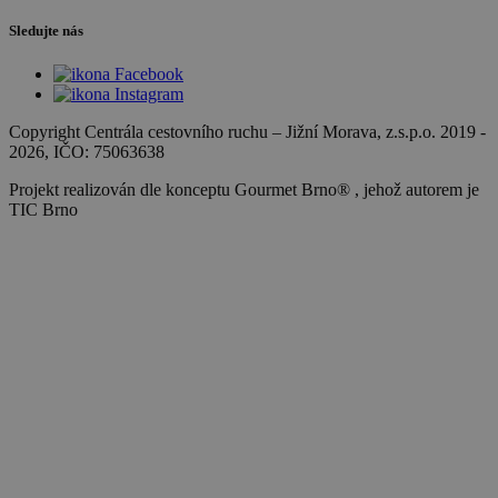
Sledujte nás
Copyright Centrála cestovního ruchu
–
Jižní Morava, z.s.p.o.
2019 -
2026
, IČO: 75063638
Projekt realizován dle konceptu Gourmet Brno® , jehož autorem je
TIC Brno