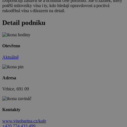
Doporučuji zastavit se a ochutnat celé portfolio. Jde o zážitek, který
potěší milovníky vína i ty, kdo hledají opravdovost a poctivá
rukodělná vína s důrazem na detail.
Detail podniku
Otevřeno
Aktuálně
Adresa
Vrbice, 691 09
Kontakty
www.vinobarina.cz/kafe
+420 774 433 499