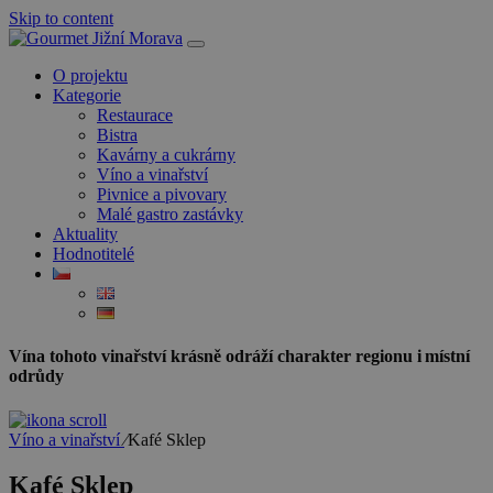
Skip to content
O projektu
Kategorie
Restaurace
Bistra
Kavárny a cukrárny
Víno a vinařství
Pivnice a pivovary
Malé gastro zastávky
Aktuality
Hodnotitelé
Vína tohoto vinařství krásně odráží charakter regionu i místní
odrůdy
Víno a vinařství
⁄
Kafé Sklep
Kafé Sklep