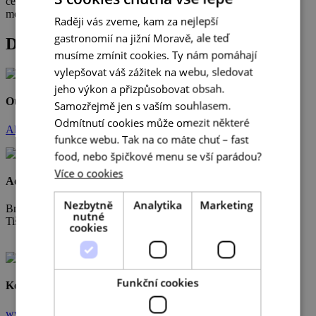
čekal v podnicích výrazně vyšší cenové skupiny. I celé polední
meníčko na výbornou vizuálně i chuťově.
Raději vás zveme, kam za nejlepší
CZECH
gastronomií na jižní Moravě, ale teď
Detail podniku
ENGLISH
musíme zmínit cookies. Ty nám pomáhají
GERMAN
vylepšovat váš zážitek na webu, sledovat
jeho výkon a přizpůsobovat obsah.
Otevřeno
Samozřejmě jen s vaším souhlasem.
Odmítnutí cookies může omezit některé
Aktuálně
funkce webu. Tak na co máte chuť – fast
food, nebo špičkové menu se vší parádou?
Více o cookies
Adresa
Nezbytně
Analytika
Marketing
Brněnská 184
nutné
Tišnov
cookies
Funkční cookies
Kontakty
www.nahumpolce.cz