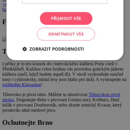
+420 720 153 184
hostinec@nahumpolce.cz
PŘIJMOUT VŠE
Fotogalerie
ODMÍTNOUT VŠE
ZOBRAZIT PODROBNOSTI
Tipy na aktivity v okolí
I pěšky je to jen kousek do cisterciáckého kláštera Porta coeli v
Předklášteří. Každou celou hodinu vás provedou gotickým jádrem
kláštera (stačí, když budete aspoň tři). V okolí vyzkoušejte naučné
trasy i cyklostezky, místní lesy jsou blaho pro duši. A vystoupejte na
rozhlednu Klucanina
!
Tišnovsko je pivní eden. Můžete tu absolvovat
Tišnovskou pivní
stezku
. Degustujte třeba v pivovaru Genius noci, Květnici, žitný
ležák v pivovaru Doubravník, nebo zkuste sentický Kvasar, který
proslavilo silné medové pivo.
Ochutnejte Brno