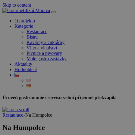
Skip to content
O projektu
Kategorie
Restaurace
Bistra
Kavárny a cukrárny
Víno a vinařství
Pivnice a pivovary
Malé gastro zastávky
Aktuality
Hodnotitelé
Úroveň gastronomie i servisu velmi příjemně překvapila
Restaurace
⁄
Na Humpolce
Na Humpolce