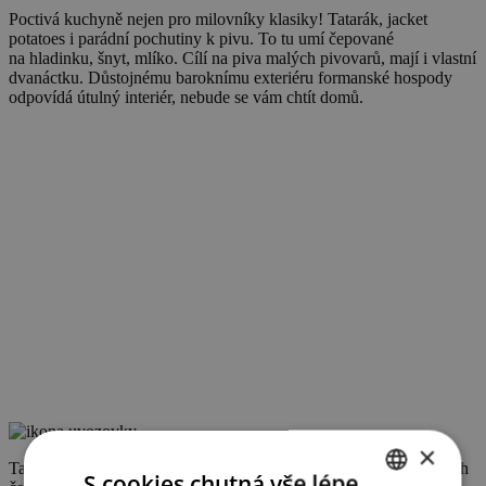
Poctivá kuchyně nejen pro milovníky klasiky! Tatarák, jacket
potatoes i parádní pochutiny k pivu. To tu umí čepované
na hladinku, šnyt, mlíko. Cílí na piva malých pivovarů, mají i vlastní
dvanáctku. Důstojnému baroknímu exteriéru formanské hospody
odpovídá útulný interiér, nebude se vám chtít domů.
×
Tatarák byl vynikající a perfektně naservírovaný stylem, který bych
S cookies chutná vše lépe