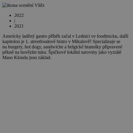
Vítěz
2022
|
2021
Americky laděný gastro příběh začal v Lednici ve foodtrucku, další
kapitolou je 1. streetfoodové bistro v Mikulově! Specializuje se
na burgery, hot dogy, sandwiche a belgické hranolky připravené
pěkně na hovězím tuku. Špičkové lokální suroviny jako vyzrálé
Maso Klouda jsou základ.