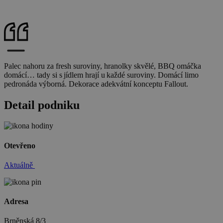
Palec nahoru za fresh suroviny, hranolky skvělé, BBQ omáčka
domácí… tady si s jídlem hrají u každé suroviny. Domácí limo
pedronáda výborná. Dekorace adekvátní konceptu Fallout.
Detail podniku
Otevřeno
Aktuálně
Adresa
Brněnská 8/3