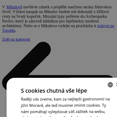
V
Mikulově
navštivte zámek a projděte naučnou stezku židovskou
čtvrtí. Výhled naopak na Mikulov budete mít dokonalý z křížové
cesty na Svatý kopeček. Muzejní typy pošleme do Archeoparku
Pavlov, který je zároveň lahůdkou pro fajnšmekry moderní
architektury. Nebo se z Mikulova vydejte na procházku k
jeskyni na
Turoldu
.
Zpět na kategorii
S cookies chutná vše lépe
Raději vás zveme, kam za nejlepší gastronomií na
CZECH
jižní Moravě, ale teď musíme zmínit cookies. Ty
ENGLISH
nám pomáhají vylepšovat váš zážitek na webu,
GERMAN