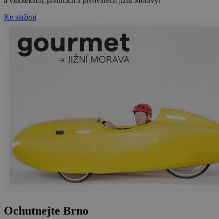
a vinotékách, pivnicích a pivovarech jižní Moravy!
Ke stažení
Ochutnejte Brno