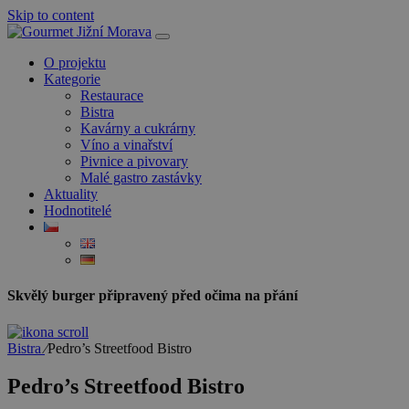
Skip to content
O projektu
Kategorie
Restaurace
Bistra
Kavárny a cukrárny
Víno a vinařství
Pivnice a pivovary
Malé gastro zastávky
Aktuality
Hodnotitelé
Skvělý burger připravený před očima na přání
Bistra
⁄
Pedro’s Streetfood Bistro
Pedro’s Streetfood Bistro