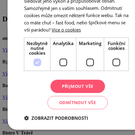
sledovat jeho výkon a přizpůsobovat obsah.
Samozřejmě jen s vaším souhlasem. Odmítnutí
cookies může omezit některé funkce webu. Tak na
Další podniky
co máte chuť – fast food, nebo špičkové menu se
vší parádou?
Více o cookies
anýz a rorýs
Nezbytně
Analytika
Marketing
Funkční
nutné
cookies
Více info
cookies
B¡Bistro
Více info
Ba Saigon
PŘIJMOUT VŠE
Více info
ODMÍTNOUT VŠE
Bistro Starý kopec
ZOBRAZIT PODROBNOSTI
Více info
Bistro V Trávě