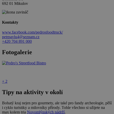
692 01 Mikulov
Kontakty
www.facebook.com/pedrosfoodtruck/
petrpavlu4@seznam.cz
+420 704 891 000
Fotogalerie
+ 2
Tipy na aktivity v okolí
Bohatý kraj nejen pro gourmety, ale také pro fandy archeologie, pěší
i cyklo turistiky a milovníky přírody. Tohle všechno si užijete na
max kolem tria
Novomlýnských nádrží
.