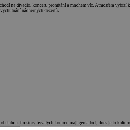
chodí na divadlo, koncert, promítání a mnohem víc. Atmosféra vybízí k 
 vychutnání nádherných dezertů.
 obsluhou. Prostory bývalých koníren mají genia loci, dnes je to kultur