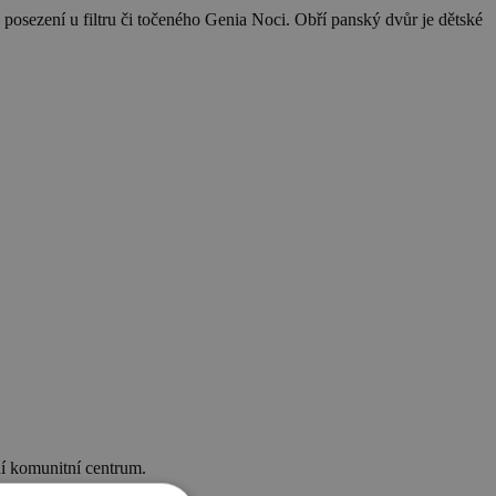
posezení u filtru či točeného Genia Noci. Obří panský dvůr je dětské
ní komunitní centrum.