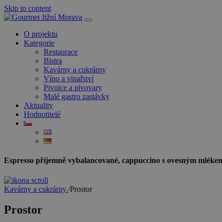
Skip to content
O projektu
Kategorie
Restaurace
Bistra
Kavárny a cukrárny
Víno a vinařství
Pivnice a pivovary
Malé gastro zastávky
Aktuality
Hodnotitelé
Espresso příjemně vybalancované, cappuccino s ovesným mlékem
Kavárny a cukrárny
⁄
Prostor
Prostor