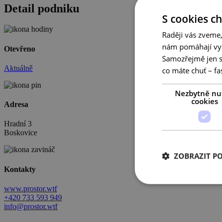
Detail podniku
S cookies c
Raději vás zveme,
nám pomáhají vyl
Otevřeno
Samozřejmě jen s
Aktuálně
co máte chuť – fa
Nezbytně nu
cookies
Adresa
Hradní 3
Boskovice
ZOBRAZIT P
Kontakty
www.prostor.wtf
+420 733 593 949
info@prostor.wtf