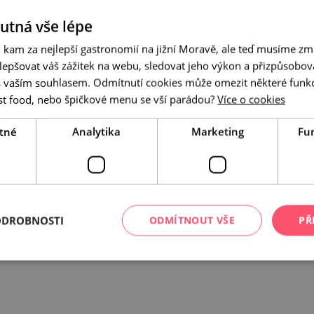
hutná vše lépe
 kam za nejlepší gastronomií na jižní Moravě, ale teď musíme zmí
epšovat váš zážitek na webu, sledovat jeho výkon a přizpůsobov
 vaším souhlasem. Odmítnutí cookies může omezit některé funk
st food, nebo špičkové menu se vší parádou?
Více o cookies
tné
Analytika
Marketing
Fu
ODROBNOSTI
ODMÍTNOUT VŠE
PŘ