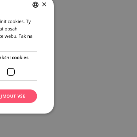
×
nit cookies. Ty
CZECH
at obsah.
ENGLISH
ce webu. Tak na
GERMAN
nkční cookies
IJMOUT VŠE