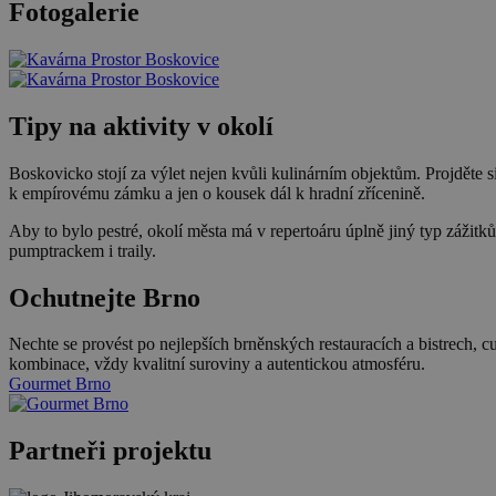
Fotogalerie
Tipy na aktivity v okolí
Boskovicko stojí za výlet nejen kvůli kulinárním objektům. Projděte s
k empírovému zámku a jen o kousek dál k hradní zřícenině.
Aby to bylo pestré, okolí města má v repertoáru úplně jiný typ zážitk
pumptrackem i traily.
Ochutnejte Brno
Nechte se provést po nejlepších brněnských restauracích a bistrech, 
kombinace, vždy kvalitní suroviny a autentickou atmosféru.
Gourmet Brno
Partneři projektu