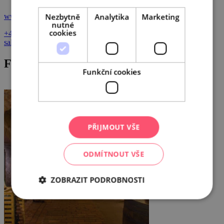
Nezbytně
Analytika
Marketing
www.salonvin.cz
nutné
cookies
+420 519 352 744
salonvin@vinarskecentrum.cz
Fotogalerie
Funkční cookies
PŘIJMOUT VŠE
ODMÍTNOUT VŠE
ZOBRAZIT PODROBNOSTI