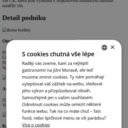
vín ČR, která jsou vybírána v trojkolovém hodnocení národní
soutěže vín.
Detail podniku
Otevřeno
×
S cookies chutná vše lépe
Po zavřeno
Út-Čt 09:30-17:00
Raději vás zveme, kam za nejlepší
CZECH
Pá-So 10:30-18:00
Ne (červen – září) 10:30-17:00
gastronomií na jižní Moravě, ale teď
ENGLISH
musíme zmínit cookies. Ty nám pomáhají
GERMAN
vylepšovat váš zážitek na webu, sledovat
Adresa
jeho výkon a přizpůsobovat obsah.
Samozřejmě jen s vaším souhlasem.
Zámek, 1
Odmítnutí cookies může omezit některé
Valtice
funkce webu. Tak na co máte chuť – fast
food, nebo špičkové menu se vší parádou?
Více o cookies
Kontakty