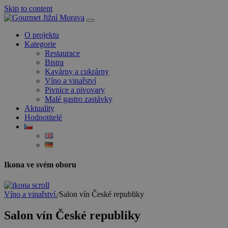
Skip to content
O projektu
Kategorie
Restaurace
Bistra
Kavárny a cukrárny
Víno a vinařství
Pivnice a pivovary
Malé gastro zastávky
Aktuality
Hodnotitelé
Ikona ve svém oboru
Víno a vinařství
⁄
Salon vín České republiky
Salon vín České republiky