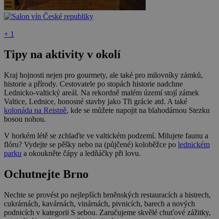
+ 1
Tipy na aktivity v okolí
Kraj hojnosti nejen pro gourmety, ale také pro milovníky zámků,
historie a přírody. Cestovatele po stopách historie nadchne
Lednicko-valtický areál. Na rekordně malém území stojí zámek
Valtice, Lednice, honosné stavby jako Tři grácie atd. A také
kolonáda na Reistně
, kde se můžete napojit na blahodárnou Stezku
bosou nohou.
V horkém létě se zchlaďte ve valtickém podzemí. Milujete faunu a
flóru? Vydejte se pěšky nebo na (půjčené) koloběžce po
lednickém
parku
a okoukněte čápy a ledňáčky při lovu.
Ochutnejte Brno
Nechte se provést po nejlepších brněnských restauracích a bistrech,
cukrárnách, kavárnách, vinárnách, pivnicích, barech a nových
podnicích v kategorii S sebou. Zaručujeme skvělé chuťové zážitky,