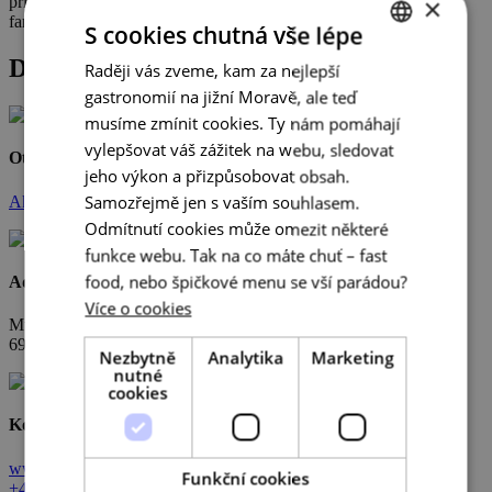
×
příklad toho, jak citlivě zakomponovat do krajiny relativně velkou
farmářskou usedlost. Ideální místo i pro cyklonávštěvu.
S cookies chutná vše lépe
Detail podniku
Raději vás zveme, kam za nejlepší
CZECH
gastronomií na jižní Moravě, ale teď
ENGLISH
musíme zmínit cookies. Ty nám pomáhají
GERMAN
vylepšovat váš zážitek na webu, sledovat
Otevřeno
jeho výkon a přizpůsobovat obsah.
Samozřejmě jen s vaším souhlasem.
Aktuálně
Odmítnutí cookies může omezit některé
funkce webu. Tak na co máte chuť – fast
food, nebo špičkové menu se vší parádou?
Adresa
Více o cookies
Mušlov 30
692 01 Mikulov
Nezbytně
Analytika
Marketing
nutné
cookies
Kontakty
www.vican.wine
Funkční cookies
+420 724 306 029