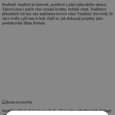
Rodinné vinařství je barevné, pozitivní a plné pálavského slunce.
Taková jsou i jejich vína vysoké kvality, božské chuti. Nadšence
přírodních vín bez síry nadchnou kvevri vína! Vinařský tým tvrdí, že
chce tvořit a při tom si hrát. Daří se, jak dokazují projekty jako
produkování filmu Bobule.
Parádní zážitek. Krásné prostředí, pěkná vína, přívětiví lidé. Krásný