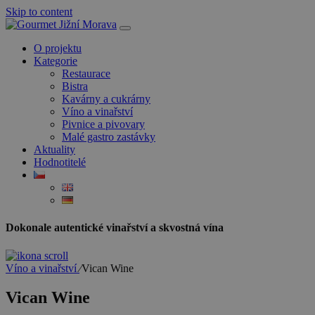
Skip to content
O projektu
Kategorie
Restaurace
Bistra
Kavárny a cukrárny
Víno a vinařství
Pivnice a pivovary
Malé gastro zastávky
Aktuality
Hodnotitelé
Dokonale autentické vinařství a skvostná vína
Víno a vinařství
⁄
Vican Wine
Vican Wine