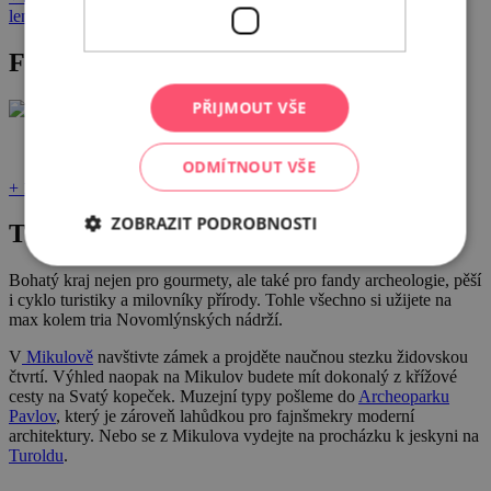
lenka@vican.wine
Fotogalerie
PŘIJMOUT VŠE
ODMÍTNOUT VŠE
+ 1
ZOBRAZIT PODROBNOSTI
Tipy na aktivity v okolí
Bohatý kraj nejen pro gourmety, ale také pro fandy archeologie, pěší
i cyklo turistiky a milovníky přírody. Tohle všechno si užijete na
max kolem tria Novomlýnských nádrží.
V
Mikulově
navštivte zámek a projděte naučnou stezku židovskou
čtvrtí. Výhled naopak na Mikulov budete mít dokonalý z křížové
cesty na Svatý kopeček. Muzejní typy pošleme do
Archeoparku
Pavlov
, který je zároveň lahůdkou pro fajnšmekry moderní
architektury. Nebo se z Mikulova vydejte na procházku k jeskyni na
Turoldu
.