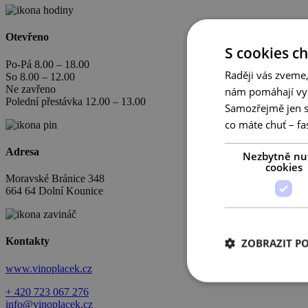
Otevřeno
S cookies c
Po-Pá 8.00 – 18.00
Raději vás zveme,
So 8.00 – 12.00
Ne zavřeno
nám pomáhají vyl
Polední přestávka 12.00 – 13.00
Samozřejmě jen s
co máte chuť – fa
Adresa
Nezbytně nu
cookies
Moravské Bránice 348
664 64 Dolní Kounice
Kontakty
ZOBRAZIT P
www.vinoplacek.cz
+ 420 723 067 276
info@vinoplacek.cz