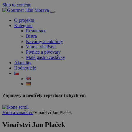
Skip to content
O projektu
Kategorie
Restaurace
Bistra
Kavárny a cukrárny
Víno a vinařství
Pivnice a pivovary
Malé gastro zastávky
Aktuality
Hodnotitelé
Zajímavý a neotřelý repertoár tichých vín
Víno a vinařství
⁄
Vinařství Jan Plaček
Vinařství Jan Plaček