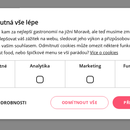
hutná vše lépe
 kam za nejlepší gastronomií na jižní Moravě, ale teď musíme zmí
epšovat váš zážitek na webu, sledovat jeho výkon a přizpůsobov
 vaším souhlasem. Odmítnutí cookies může omezit některé funk
st food, nebo špičkové menu se vší parádou?
Více o cookies
tné
Analytika
Marketing
Fu
ODROBNOSTI
ODMÍTNOUT VŠE
PŘ