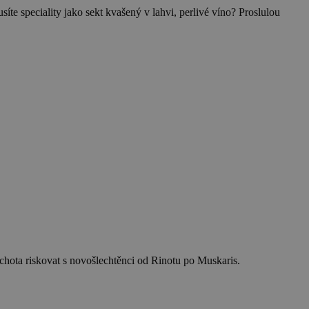
íte speciality jako sekt kvašený v lahvi, perlivé víno? Proslulou
 ochota riskovat s novošlechtěnci od Rinotu po Muskaris.