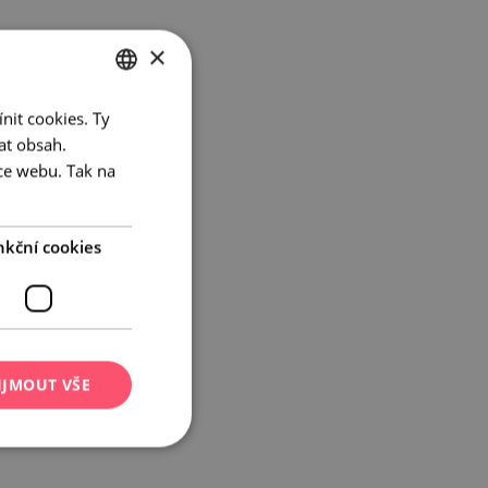
×
nit cookies. Ty
CZECH
at obsah.
ENGLISH
ce webu. Tak na
GERMAN
nkční cookies
IJMOUT VŠE