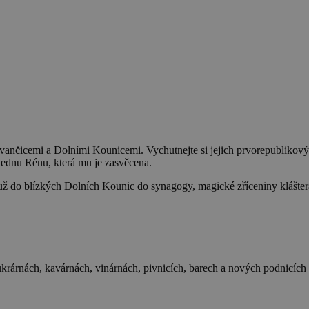
vančicemi a Dolními Kounicemi. Vychutnejte si jejich prvorepublikový 
hlednu Rénu, která mu je zasvěcena.
už do blízkých Dolních Kounic do synagogy, magické zříceniny klášte
cukrárnách, kavárnách, vinárnách, pivnicích, barech a nových podnicích 