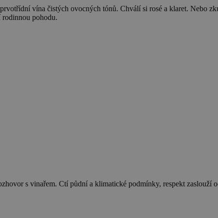
rvotřídní vína čistých ovocných tónů. Chválí si rosé a klaret. Nebo zkus
í rodinnou pohodu.
l rozhovor s vinařem. Ctí půdní a klimatické podmínky, respekt zaslouží