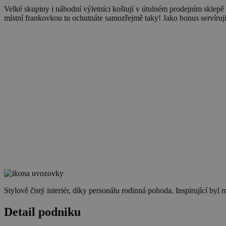
Velké skupiny i náhodní výletníci koštují v útulném prodejním sklepě p
místní frankovkou tu ochutnáte samozřejmě taky! Jako bonus servíruj
Stylově čistý interiér, díky personálu rodinná pohoda. Inspirující by
Detail podniku