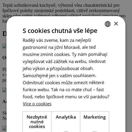
Teplá sofistikovaná kuchyně, výborná vína charakteristická pro
špičkové polohy znojemské podoblasti, citlivě zrekonstruovaný
sklep plus velmi zajímavý odborný výklad proložený smyslem pro
×
humor.
S cookies chutná vše lépe
Detail podniku
Raději vás zveme, kam za nejlepší
CZECH
gastronomií na jižní Moravě, ale teď
ENGLISH
musíme zmínit cookies. Ty nám pomáhají
Otevřeno
GERMAN
vylepšovat váš zážitek na webu, sledovat
jeho výkon a přizpůsobovat obsah.
Pá-So 18:00 – 23:00
v sezoně ostatní dny
Samozřejmě jen s vaším souhlasem.
po telefonické domluvě
Odmítnutí cookies může omezit některé
funkce webu. Tak na co máte chuť – fast
food, nebo špičkové menu se vší parádou?
Adresa
Více o cookies
Sklep 47/S
Nezbytně
Analytika
Marketing
Nový Šaldorf
nutné
cookies