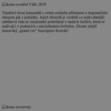
Vítěz
2019
Vinařství dvou kamarádů s velmi osobním přístupem a degustačním
sklepem jak z pohádky. Jejich filozofií je vyrábět co nejkvalitnější
odrůdová vína ze znojemské podoblasti v malých šaržích, která se
nalévají i v podnicích s michelinskou hvězdou. Zkuste zdejší
moravský „grand cru“ Sauvignon Kravák!