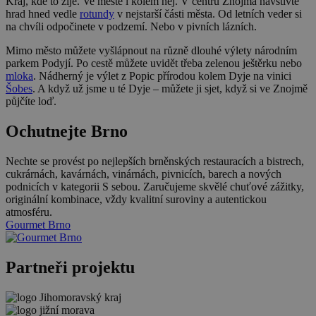
Kraj, kde to žije. Ve městě i kolem něj. V centru Znojma navštivte
hrad hned vedle
rotundy
v nejstarší části města. Od letních veder si
na chvíli odpočinete v podzemí. Nebo v pivních lázních.
Mimo město můžete vyšlápnout na různě dlouhé výlety národním
parkem Podyjí. Po cestě můžete uvidět třeba zelenou ještěrku nebo
mloka
. Nádherný je výlet z Popic přírodou kolem Dyje na vinici
Šobes
. A když už jsme u té Dyje – můžete ji sjet, když si ve Znojmě
půjčíte loď.
Ochutnejte Brno
Nechte se provést po nejlepších brněnských restauracích a bistrech,
cukrárnách, kavárnách, vinárnách, pivnicích, barech a nových
podnicích v kategorii S sebou. Zaručujeme skvělé chuťové zážitky,
originální kombinace, vždy kvalitní suroviny a autentickou
atmosféru.
Gourmet Brno
Partneři projektu