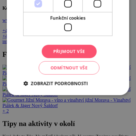
Kontakty
Funkční cookies
www.pialek.cz
+420 775 989 890
+420 777 179 462
info@pialek.cz
PŘIJMOUT VŠE
Fotogalerie
ODMÍTNOUT VŠE
ZOBRAZIT PODROBNOSTI
+ 2
Tipy na aktivity v okolí