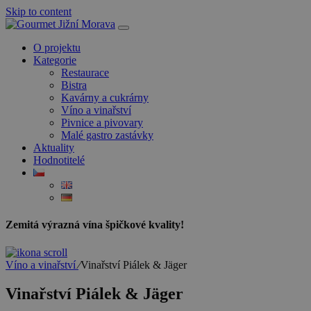
Skip to content
O projektu
Kategorie
Restaurace
Bistra
Kavárny a cukrárny
Víno a vinařství
Pivnice a pivovary
Malé gastro zastávky
Aktuality
Hodnotitelé
Zemitá výrazná vína špičkové kvality!
Víno a vinařství
⁄
Vinařství Piálek & Jäger
Vinařství Piálek & Jäger