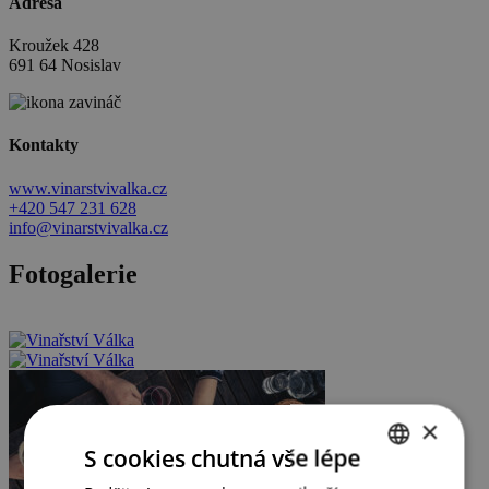
Adresa
Kroužek 428
691 64 Nosislav
Kontakty
www.vinarstvivalka.cz
+420 547 231 628
info@vinarstvivalka.cz
Fotogalerie
×
S cookies chutná vše lépe