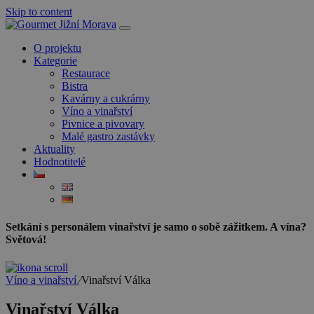
Skip to content
O projektu
Kategorie
Restaurace
Bistra
Kavárny a cukrárny
Víno a vinařství
Pivnice a pivovary
Malé gastro zastávky
Aktuality
Hodnotitelé
Setkání s personálem vinařství je samo o sobě zážitkem. A vína?
Světová!
Víno a vinařství
⁄
Vinařství Válka
Vinařství Válka