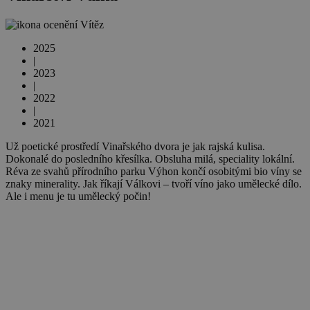
Vítěz
2025
|
2023
|
2022
|
2021
Už poetické prostředí Vinařského dvora je jak rajská kulisa.
Dokonalé do posledního křesílka. Obsluha milá, speciality lokální.
Réva ze svahů přírodního parku Výhon končí osobitými bio víny se
znaky minerality. Jak říkají Válkovi – tvoří víno jako umělecké dílo.
Ale i menu je tu umělecký počin!