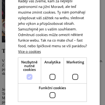
Raději vás zveme, kam za nejlepší
CZECH
gastronomií na jižní Moravě, ale teď
ENGLISH
musíme zmínit cookies. Ty nám pomáhají
GERMAN
vylepšovat váš zážitek na webu, sledovat
jeho výkon a přizpůsobovat obsah.
Samozřejmě jen s vaším souhlasem.
Odmítnutí cookies může omezit některé
funkce webu. Tak na co máte chuť – fast
food, nebo špičkové menu se vší parádou?
Tipy na aktivity v okolí
Více o cookies
V Nosislavi přímo uprostřed návsi stojí přes 100 let starý lis na víno.
Nezbytně
Analytika
Marketing
Z dubového dřeva, typický pro zdejší vinařskou oblast. Městečko
nutné
cookies
pořádá desítky slavností ročně, my doporučíme zářijové otevřené
sklepy! Kde jinde byste ochutnali burčákovou zmrzlinu…
Funkční cookies
Jen kousek to máte ke krásné barokní kovárně Těšany. Je v péči
Technického muzea Brno. A právě tady prý políbily múzy Aloise
Mrštíka, odtud si přivezl inspiraci k napsání Maryši! Výlet
protáhněte do Židlochovic k proslulé
Akátové rozhledně
.