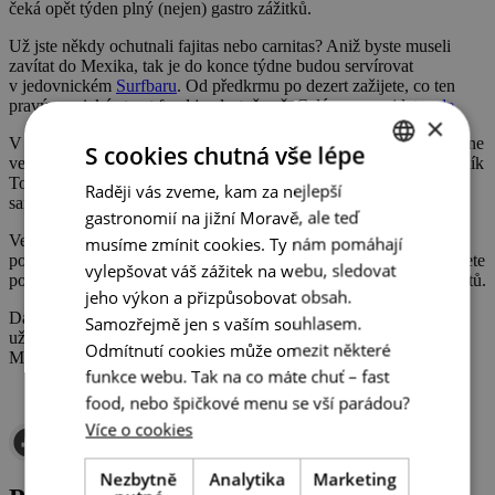
čeká opět týden plný (nejen) gastro zážitků.
Už jste někdy ochutnali fajitas nebo carnitas? Aniž byste museli
zavítat do Mexika, tak je do konce týdne budou servírovat
v jedovnickém
Surfbaru
. Od předkrmu po dezert zažijete, co ten
pravý mexický street food je vlastně zač. Celé menu najdete
zde
.
×
V pátek vyražte za kulturou! V kyjovské kavárně
Pražírna
proběhne
S cookies chutná vše lépe
vernisáž výstavy „Za hranicí“ a večer zahraje elektronický hudebník
Tom Holič. V přítomnosti dobré kávy a vyladěných dezertů,
Raději vás zveme, kam za nejlepší
CZECH
samozřejmě.
gastronomií na jižní Moravě, ale teď
ENGLISH
Velikonoce se blíží. Program v
Sonnentoru
se už tento víkend
musíme zmínit cookies. Ty nám pomáhají
ponese v duchu těchto svátků. S dětmi si nabarvíte vajíčka a upletete
GERMAN
vylepšovat váš zážitek na webu, sledovat
pomlázku nebo se jen zastavte ochutnat jeden z tematických dezertů.
jeho výkon a přizpůsobovat obsah.
Další speciální víkend na
Bukovanském mlýně
? Tentokrát si jej
Samozřejmě jen s vaším souhlasem.
užijete se sklenkou vína v ruce. V neděli okoštujete vína z celé
Odmítnutí cookies může omezit některé
Moravy za doprovodu cimbálové muziky.
funkce webu. Tak na co máte chuť – fast
food, nebo špičkové menu se vší parádou?
Více o cookies
Nezbytně
Analytika
Marketing