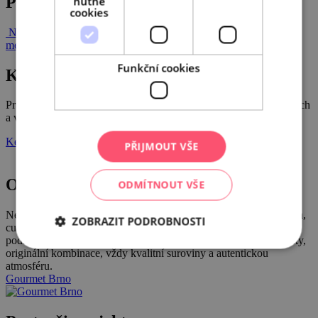
Post navigation
nutné
cookies
Nominujte TOP podniky 2022
Kam zajít v týdnu na degustační
menu?
Funkční cookies
Katalog Gourmet
Průvodce po úžasných restauracích, bistrech, kavárnách, vinařstvích
a vinotékách, pivnicích a pivovarech jižní Moravy!
Ke stažení
PŘIJMOUT VŠE
Ochutnejte Brno
ODMÍTNOUT VŠE
Nechte se provést po nejlepších brněnských restauracích a bistrech,
ZOBRAZIT PODROBNOSTI
cukrárnách, kavárnách, vinárnách, pivnicích, barech a nových
podnicích v kategorii S sebou. Zaručujeme skvělé chuťové zážitky,
originální kombinace, vždy kvalitní suroviny a autentickou
atmosféru.
Gourmet Brno