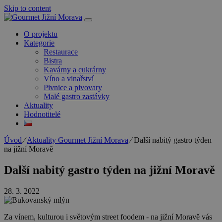
Skip to content
O projektu
Kategorie
Restaurace
Bistra
Kavárny a cukrárny
Víno a vinařství
Pivnice a pivovary
Malé gastro zastávky
Aktuality
Hodnotitelé
Úvod
⁄
Aktuality Gourmet Jižní Morava
⁄
Další nabitý gastro týden
na jižní Moravě
Další nabitý gastro týden na jižní Moravě
28. 3. 2022
Za vínem, kulturou i světovým street foodem - na jižní Moravě vás