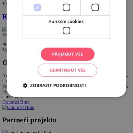
Výhradně regionální …
Kyjovský pivovar
Funkční cookies
Pivovar, pivní lázně, restaurace a hotel v jednom. Tady pivem žijí.
Vaří spodně kvašený mok plzeňského …
PŘIJMOUT VŠE
Ochutnejte Brno
ODMÍTNOUT VŠE
Nechte se provést po nejlepších brněnských restauracích a bistrech,
cukrárnách, kavárnách, vinárnách, pivnicích, barech a nových
ZOBRAZIT PODROBNOSTI
podnicích v kategorii S sebou. Zaručujeme skvělé chuťové zážitky,
originální kombinace, vždy kvalitní suroviny a autentickou
atmosféru.
Gourmet Brno
Partneři projektu