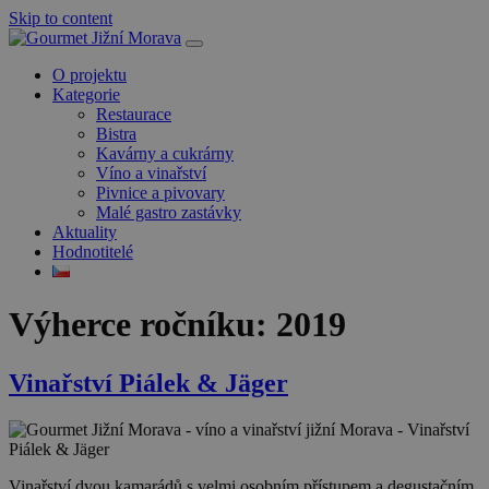
Skip to content
O projektu
Kategorie
Restaurace
Bistra
Kavárny a cukrárny
Víno a vinařství
Pivnice a pivovary
Malé gastro zastávky
Aktuality
Hodnotitelé
Výherce ročníku:
2019
Vinařství Piálek & Jäger
Vinařství dvou kamarádů s velmi osobním přístupem a degustačním