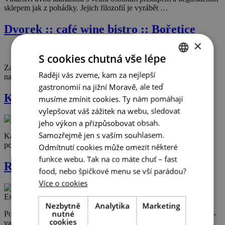
sklepem jak z pohádky. Jejich filozofií je vyrábět …
Dvorek :: café wine bistro :: Bořetice
×
S cookies chutná vše lépe
Za romantikou do Provence? Kdeže! Designový kontejner
Raději vás zveme, kam za nejlepší
CZECH
na dvorku bořetické fary s posezením pod jabloní je to pravé. …
gastronomií na jižní Moravě, ale teď
ENGLISH
KUK Bistro
musíme zmínit cookies. Ty nám pomáhají
GERMAN
vylepšovat váš zážitek na webu, sledovat
jeho výkon a přizpůsobovat obsah.
Samozřejmě jen s vaším souhlasem.
Každý den čerstvě napečený domácí chléb, sladké pečivo, poctivá
polévka. Geniální místo pro brunch! Perfektně …
Odmítnutí cookies může omezit některé
funkce webu. Tak na co máte chuť – fast
Restaurant Essens
food, nebo špičkové menu se vší parádou?
Více o cookies
Nezbytně
Analytika
Marketing
nutné
Podnik s hvězdou michelinskou! V Hraničním zámečku Lednicko-
cookies
valtického areálu podávají degustační menu z gourmetské říše snů.