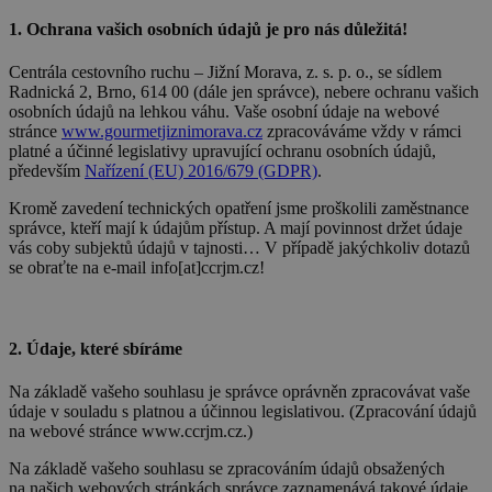
1. Ochrana vašich osobních údajů je pro nás důležitá!
Centrála cestovního ruchu – Jižní Morava, z. s. p. o., se sídlem
Radnická 2, Brno, 614 00 (dále jen správce), nebere ochranu vašich
osobních údajů na lehkou váhu. Vaše osobní údaje na webové
stránce
www.gourmetjiznimorava.cz
zpracováváme vždy v rámci
platné a účinné legislativy upravující ochranu osobních údajů,
především
Nařízení (EU) 2016/679 (GDPR)
.
Kromě zavedení technických opatření jsme proškolili zaměstnance
správce, kteří mají k údajům přístup. A mají povinnost držet údaje
vás coby subjektů údajů v tajnosti… V případě jakýchkoliv dotazů
se obraťte na e-mail info[at]ccrjm.cz!
2. Údaje, které sbíráme
Na základě vašeho souhlasu je správce oprávněn zpracovávat vaše
údaje v souladu s platnou a účinnou legislativou. (Zpracování údajů
na webové stránce www.ccrjm.cz.)
Na základě vašeho souhlasu se zpracováním údajů obsažených
na našich webových stránkách správce zaznamenává takové údaje,