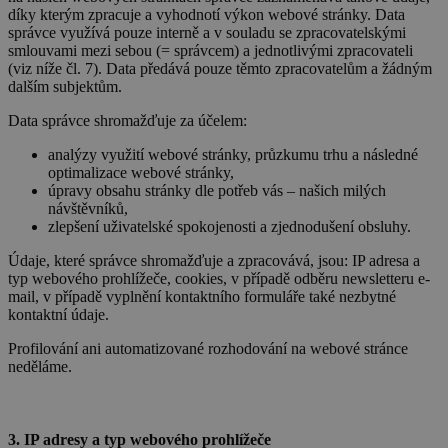
díky kterým zpracuje a vyhodnotí výkon webové stránky. Data
správce využívá pouze interně a v souladu se zpracovatelskými
smlouvami mezi sebou (= správcem) a jednotlivými zpracovateli
(viz níže čl. 7). Data předává pouze těmto zpracovatelům a žádným
dalším subjektům.
Data správce shromažďuje za účelem:
analýzy využití webové stránky, průzkumu trhu a následné
optimalizace webové stránky,
úpravy obsahu stránky dle potřeb vás – našich milých
návštěvníků,
zlepšení uživatelské spokojenosti a zjednodušení obsluhy.
Údaje, které správce shromažďuje a zpracovává, jsou: IP adresa a
typ webového prohlížeče, cookies, v případě odběru newsletteru e-
mail, v případě vyplnění kontaktního formuláře také nezbytné
kontaktní údaje.
Profilování ani automatizované rozhodování na webové stránce
neděláme.
3. IP adresy a typ webového prohlížeče