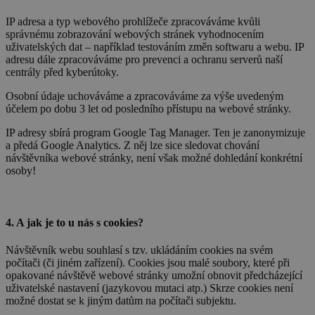
IP adresa a typ webového prohlížeče zpracováváme kvůli
správnému zobrazování webových stránek vyhodnocením
uživatelských dat – například testováním změn softwaru a webu. IP
adresu dále zpracováváme pro prevenci a ochranu serverů naší
centrály před kyberútoky.
Osobní údaje uchováváme a zpracováváme za výše uvedeným
účelem po dobu 3 let od posledního přístupu na webové stránky.
IP adresy sbírá program Google Tag Manager. Ten je zanonymizuje
a předá Google Analytics. Z něj lze sice sledovat chování
návštěvníka webové stránky, není však možné dohledání konkrétní
osoby!
4. A jak je to u nás s cookies?
Návštěvník webu souhlasí s tzv. ukládáním cookies na svém
počítači (či jiném zařízení). Cookies jsou malé soubory, které při
opakované návštěvě webové stránky umožní obnovit předcházející
uživatelské nastavení (jazykovou mutaci atp.) Skrze cookies není
možné dostat se k jiným datům na počítači subjektu.