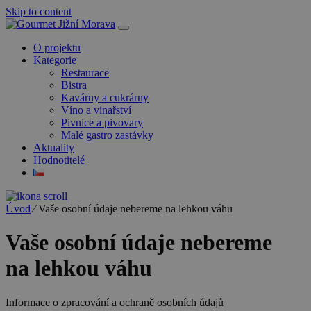
Skip to content
O projektu
Kategorie
Restaurace
Bistra
Kavárny a cukrárny
Víno a vinařství
Pivnice a pivovary
Malé gastro zastávky
Aktuality
Hodnotitelé
Úvod
⁄
Vaše osobní údaje nebereme na lehkou váhu
Vaše osobní údaje nebereme
na lehkou váhu
Informace o zpracování a ochraně osobních údajů