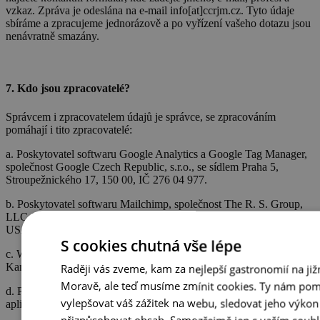
vzkaz. Zpráva je odeslána na e-mail info[at]ccrjm.cz. Tyto údaje
sbíráme a zpracujeme jednorázově a po vyřízení vašeho dotazu jsou
nenávratně smazány.
7. Kdo jsou zpracovatelé?
Správcem i zpracovatelem údajů je správce, se zpracováním
pomáhají i tito zpracovatelé:
a. Poskytovatel softwaru Google Analytics a Google Tag Manager,
společnost Google Czech Republic, s.r.o., se sídlem Praha 5,
Stroupežnického 17, 150 00, IČ 276 04 977.
b. Poskytovatel softwaru Mailchimp, společnost The R. S. Group,
LLC 675 Ponce de Leon Ave NE, Suite 5000, Atlanta, GA 303 08
USA.
S cookies chutná vše lépe
c. Webmaster stránek Agentura Kreatura, s.r.o., se sídlem
Kameníčkova 2, Brno 616 00.
Raději vás zveme, kam za nejlepší gastronomií na již
Moravě, ale teď musíme zmínit cookies. Ty nám pom
d. Případně další poskytovatelé zpracovatelských softwarů, služeb a
vylepšovat váš zážitek na webu, sledovat jeho výkon
aplikací, které však v současné době naše centrála nevyužívá.