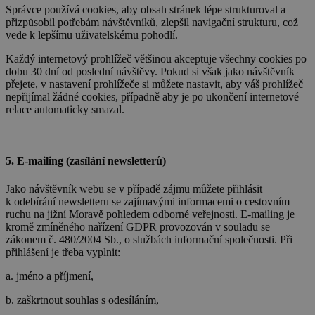
Správce používá cookies, aby obsah stránek lépe strukturoval a
přizpůsobil potřebám návštěvníků, zlepšil navigační strukturu, což
vede k lepšímu uživatelskému pohodlí.
Každý internetový prohlížeč většinou akceptuje všechny cookies po
dobu 30 dní od poslední návštěvy. Pokud si však jako návštěvník
přejete, v nastavení prohlížeče si můžete nastavit, aby váš prohlížeč
nepřijímal žádné cookies, případně aby je po ukončení internetové
relace automaticky smazal.
5. E-mailing (zasílání newsletterů)
Jako návštěvník webu se v případě zájmu můžete přihlásit
k odebírání newsletteru se zajímavými informacemi o cestovním
ruchu na jižní Moravě pohledem odborné veřejnosti. E-mailing je
kromě zmíněného nařízení GDPR provozován v souladu se
zákonem č. 480/2004 Sb., o službách informační společnosti. Při
přihlášení je třeba vyplnit:
a. jméno a příjmení,
b. zaškrtnout souhlas s odesíláním,