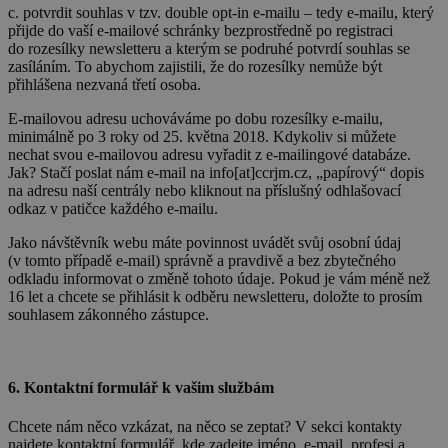
c. potvrdit souhlas v tzv. double opt-in e-mailu – tedy e-mailu, který
přijde do vaší e-mailové schránky bezprostředně po registraci
do rozesílky newsletteru a kterým se podruhé potvrdí souhlas se
zasíláním. To abychom zajistili, že do rozesílky nemůže být
přihlášena nezvaná třetí osoba.
E-mailovou adresu uchováváme po dobu rozesílky e-mailu,
minimálně po 3 roky od 25. května 2018. Kdykoliv si můžete
nechat svou e-mailovou adresu vyřadit z e-mailingové databáze.
Jak? Stačí poslat nám e-mail na info[at]ccrjm.cz, „papírový“ dopis
na adresu naší centrály nebo kliknout na příslušný odhlašovací
odkaz v patičce každého e-mailu.
Jako návštěvník webu máte povinnost uvádět svůj osobní údaj
(v tomto případě e-mail) správně a pravdivě a bez zbytečného
odkladu informovat o změně tohoto údaje. Pokud je vám méně než
16 let a chcete se přihlásit k odběru newsletteru, doložte to prosím
souhlasem zákonného zástupce.
6. Kontaktní formulář k vašim službám
Chcete nám něco vzkázat, na něco se zeptat? V sekci kontakty
najdete kontaktní formulář, kde zadejte jméno, e-mail, profesi a