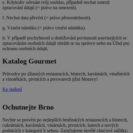
e. Kdykoliv odvolat svůj souhlas, případně nechat omezit
zpracování údajů (= právo na omezení).
f. Nechat data převést (= právo přenositelnosti).
g. Vznést námitku (= právo vznést námitku).
h. V případě pochybností o dodržování povinností souvisejících se
zpracováním osobních údajů obrátit se na správce nebo na Úřad pro
ochranu osobních údajů.
Katalog Gourmet
Průvodce po úžasných restauracích, bistrech, kavárnách, vinařstvích
a vinotékách, pivnicích a pivovarech jižní Moravy!
Ke stažení
Ochutnejte Brno
Nechte se provést po nejlepších brněnských restauracích a bistrech,
cukrárnách, kavárnách, vinárnách, pivnicích, barech a nových
podnicích v kategorii S sebou. Zaručujeme skvělé chuťové zážitky,