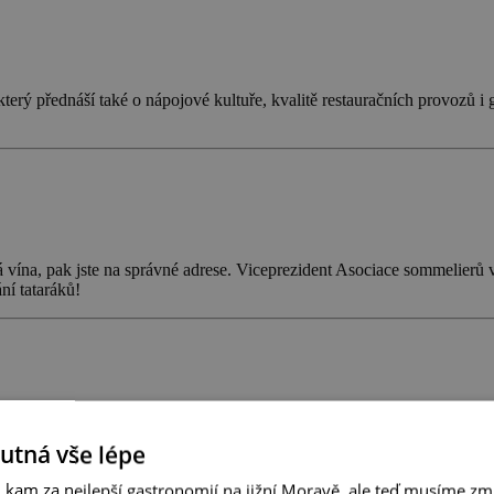
 který přednáší také o nápojové kultuře, kvalitě restauračních provozů i
vína, pak jste na správné adrese. Viceprezident Asociace sommelierů 
ní tataráků!
ji provází i v pracovním životě. Hodnotí profesionálně na domácích i za
hutná vše lépe
 kam za nejlepší gastronomií na jižní Moravě, ale teď musíme zmí