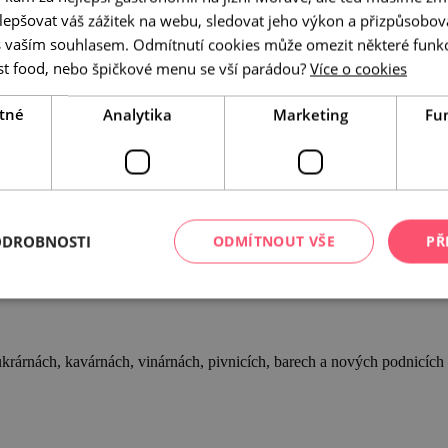
epšovat váš zážitek na webu, sledovat jeho výkon a přizpůsobov
 vaším souhlasem. Odmítnutí cookies může omezit některé funk
st food, nebo špičkové menu se vší parádou?
Více o cookies
tné
Analytika
Marketing
Fu
a vinotékách, pivnicích a pivovarech jižní Moravy!
ODROBNOSTI
ODMÍTNOUT VŠE
PŘ
cukrárnách, kavárnách, vinárnách, pivnicích, barech a nových podnicích 