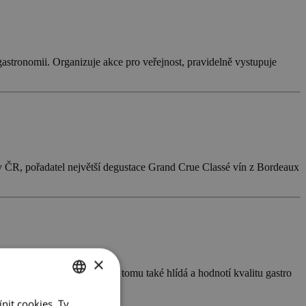
 gastronomii. Organizuje akce pro veřejnost, pravidelně vystupuje
v ČR, pořadatel největší degustace Grand Crue Classé vín z Bordeaux
×
hraničních soutěžích vín. K tomu také hlídá a hodnotí kvalitu gastro
nit cookies. Ty
CZECH