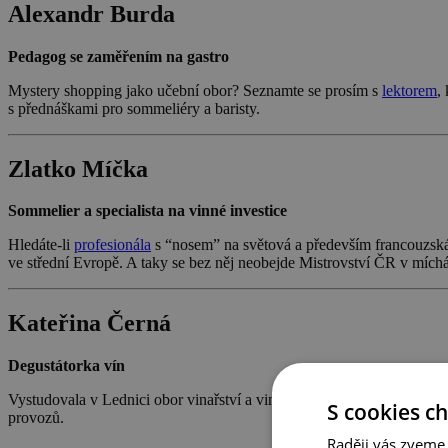
Alexandr Burda
Pedagog se zaměřením na gastro
Mystery shopping jako učební obor? Seznamte se prosím s
lektorem
,
s přednáškami pro sommeliéry a baristy.
Zlatko Míčka
Sommelier a specialista na vinné investice
Hledáte-li
profesionála
s “nosem” na světová a především francouzská 
ve střední Evropě. A taky se bez něj neobejde Mistrovství ČR v míchá
Kateřina Černá
Degustátorka vín
Vystudovala v Lednici obor vinařství a vinohradnictví a láska k vínu 
S cookies c
provozů.
Raději vás zveme,