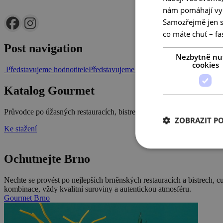
nám pomáhají vyl
Samozřejmě jen s
co máte chuť – fa
Post navigation
Nezbytně nu
cookies
Představujeme hodnotitele
Představujeme hodnotitele
Katalog Gourmet
Průvodce po úžasných restauracích, bistrech, kavárnách, vinařstvích 
ZOBRAZIT P
Ke stažení
Ochutnejte Brno
Nechte se provést po nejlepších brněnských restauracích a bistrech, 
kombinace, vždy kvalitní suroviny a autentickou atmosféru.
Gourmet Brno