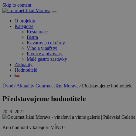
Skip to content
O projektu
Kategorie
Restaurace
Bistra
Kavárny a cukrárny
Víno a vinařství
Pivnice a pivovary
Malé gastro zastávky
Aktuality
Hodnotitelé
Úvod
⁄
Aktuality Gourmet Jižní Morava
⁄
Představujeme hodnotitele
Představujeme hodnotitele
20. 9. 2021
Kdo hodnotil v kategorii VÍNO?