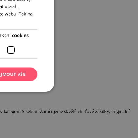
at obsah.
ENGLISH
ce webu. Tak na
GERMAN
nkční cookies
IJMOUT VŠE
v kategorii S sebou. Zaručujeme skvělé chuťové zážitky, originální