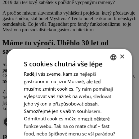
2019 dali tesilový kabátek s pořádně vycpanými rameny?
A proč se místem slavnostního vyhlášení projektu, který představuje
gastro špičku, stal hotel Myslivna? Tento hotel je ikonou brněnských
osmdesátek. Co je vila Tugendhat pro fandy funkcionalizmu, to je
Myslivna pro socialistickou gastro architekturu.
Máme tu výročí. Uběhlo 30 let od
sametové revoluce!
×
S cookies chutná vše lépe
Slavíme a vezeme se na vlně retra. 80. léta jsou dávno pryč, ale
pamětníci nikdy nezapomenou na křiklavě barevné legíny
à
la
Raději vás zveme, kam za nejlepší
CZECH
Cvičme v rytme, „plesnivé“ mrkváče a pásky s obří sponou. Mňam,
gastronomií na jižní Moravě, ale teď
móda k nakousnutí…
ENGLISH
musíme zmínit cookies. Ty nám pomáhají
Zaregistrovali jste, že zrovna loni se do módy ve velkém vrátily
GERMAN
vylepšovat váš zážitek na webu, sledovat
trendy osmdesátých let? A přežily až do letoška. Tak co – vytáhli
jste z kumbálu zaprášenou relikvii puntíkatých šatů, nebo jste si
jeho výkon a přizpůsobovat obsah.
koupili fungl nový kousek pošitý flitry?
Samozřejmě jen s vaším souhlasem.
Odmítnutí cookies může omezit některé
funkce webu. Tak na co máte chuť – fast
food, nebo špičkové menu se vší parádou?
Post navigation