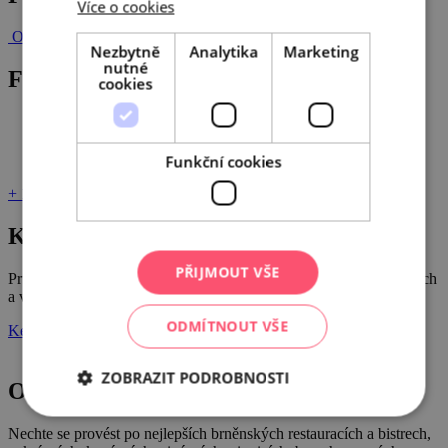
Více o cookies
Ochutnejte Brno s Gourmetem
Gourmet Jižní Morava jde vidět!
Nezbytně
Analytika
Marketing
nutné
Fotogalerie
cookies
Funkční cookies
+ 1
Katalog Gourmet
PŘIJMOUT VŠE
Průvodce po úžasných restauracích, bistrech, kavárnách, vinařstvích
a vinotékách, pivnicích a pivovarech jižní Moravy!
ODMÍTNOUT VŠE
Ke stažení
ZOBRAZIT PODROBNOSTI
Ochutnejte Brno
Nechte se provést po nejlepších brněnských restauracích a bistrech,