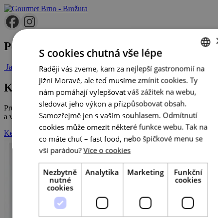
Post navigation
S cookies chutná vše lépe
Jak chutná práce hodnotitele
Proč v roce 2019 osmdesátky?!
Raději vás zveme, kam za nejlepší gastronomií na
CZECH
jižní Moravě, ale teď musíme zmínit cookies. Ty
ENGLISH
Katalog Gourmet
nám pomáhají vylepšovat váš zážitek na webu,
GERMAN
sledovat jeho výkon a přizpůsobovat obsah.
Průvodce po úžasných restauracích, bistrech, kavárnách, vinařstvích
Samozřejmě jen s vaším souhlasem. Odmítnutí
a vinotékách, pivnicích a pivovarech jižní Moravy!
cookies může omezit některé funkce webu. Tak na
Ke stažení
co máte chuť – fast food, nebo špičkové menu se
vší parádou?
Více o cookies
Nezbytně
Analytika
Marketing
Funkční
nutné
cookies
cookies