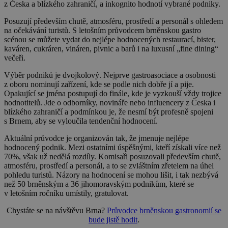
z Česka a blízkého zahraničí, a inkognito hodnotí vybrané podniky.
Posuzují především chutě, atmosféru, prostředí a personál s ohledem
na očekávání turistů. S letošním průvodcem brněnskou gastro
scénou se můžete vydat do nejlépe hodnocených restaurací, bister,
kaváren, cukráren, vináren, pivnic a barů i na luxusní „fine dining“
večeři.
Výběr podniků je dvojkolový. Nejprve gastroasociace a osobnosti
z oboru nominují zařízení, kde se podle nich dobře jí a pije.
Opakující se jména postupují do finále, kde je vyzkouší vždy trojice
hodnotitelů. Jde o odborníky, novináře nebo influencery z Česka i
blízkého zahraničí a podmínkou je, že nesmí být profesně spojeni
s Brnem, aby se vyloučila tendenční hodnocení.
Aktuální průvodce je organizován tak, že jmenuje nejlépe
hodnocený podnik. Mezi ostatními úspěšnými, kteří získali více než
70%, však už nedělá rozdíly. Komisaři posuzovali především chutě,
atmosféru, prostředí a personál, a to se zvláštním zřetelem na úhel
pohledu turistů. Názory na hodnocení se mohou lišit, i tak nezbývá
než 50 brněnským a 36 jihomoravským podnikům, které se
v letošním ročníku umístily, gratulovat.
Chystáte se na návštěvu Brna?
Průvodce brněnskou gastronomií se
bude jistě hodit
.