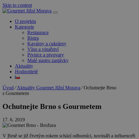
Skip to content
O projektu
Kategorie
Restaurace
Bistra
Kavárny a cukrárny
Víno a vinařství
Pivnice a pivovary
Malé gastro zastávky
Aktuality
Hodnotitelé
Úvod
⁄
Aktuality Gourmet Jižní Morava
⁄
Ochutnejte Brno
s Gourmetem
Ochutnejte Brno s Gourmetem
17. 6. 2019
V Brně se již čtvrtým rokem schází odborníci, novináři a influenceři