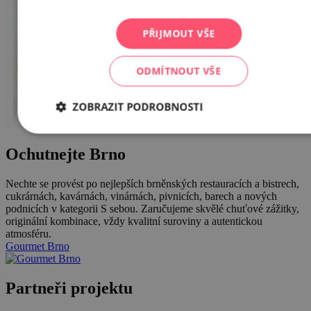
PŘIJMOUT VŠE
ODMÍTNOUT VŠE
ZOBRAZIT PODROBNOSTI
Ochutnejte Brno
Nechte se provést po nejlepších brněnských restauracích a bistrech,
cukrárnách, kavárnách, vinárnách, pivnicích, barech a nových
podnicích v kategorii S sebou. Zaručujeme skvělé chuťové zážitky,
originální kombinace, vždy kvalitní suroviny a autentickou
atmosféru.
Gourmet Brno
Partneři projektu