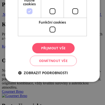
nutné
Post navigation
cookies
Na grilovačku do pivovaru!
(Nejen) do vinařství Válka po Svratce!
Funkční cookies
Katalog Gourmet
Průvodce po úžasných restauracích, bistrech, kavárnách, vinařstvích
a vinotékách, pivnicích a pivovarech jižní Moravy!
Ke stažení
PŘIJMOUT VŠE
Ochutnejte Brno
ODMÍTNOUT VŠE
Nechte se provést po nejlepších brněnských restauracích a bistrech,
ZOBRAZIT PODROBNOSTI
cukrárnách, kavárnách, vinárnách, pivnicích, barech a nových
podnicích v kategorii S sebou. Zaručujeme skvělé chuťové zážitky,
originální kombinace, vždy kvalitní suroviny a autentickou
atmosféru.
Gourmet Brno