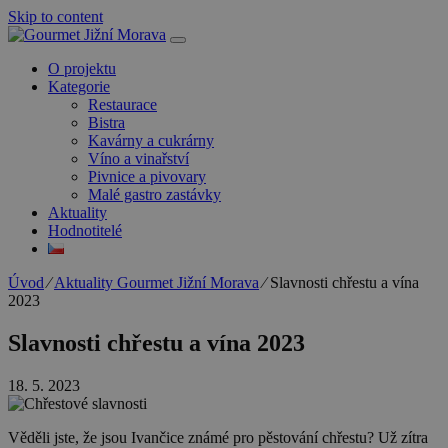
Skip to content
O projektu
Kategorie
Restaurace
Bistra
Kavárny a cukrárny
Víno a vinařství
Pivnice a pivovary
Malé gastro zastávky
Aktuality
Hodnotitelé
Úvod
⁄
Aktuality Gourmet Jižní Morava
⁄
Slavnosti chřestu a vína
2023
Slavnosti chřestu a vína 2023
18. 5. 2023
Věděli jste, že jsou Ivančice známé pro pěstování chřestu? Už zítra