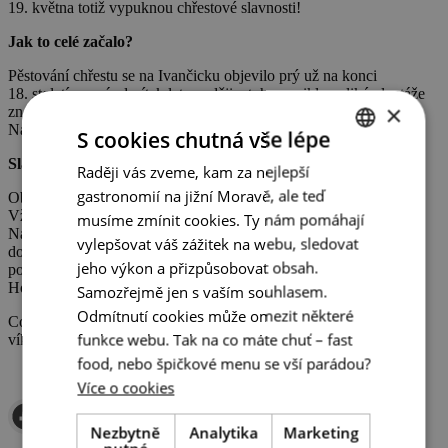
19. května totiž vypuknou chřestové slavnosti!
Jak to celé začalo?
Pěstování chřestu se na Ivančicku objevilo prý už na konci
18. století a o pár desítek let později z toho vznikly veliké plantáže
×
známější než plzeňské pivo. Kde se ale chřest v této oblasti vzal?
Na tom se zatím nikdo neshodl.
S cookies chutná vše lépe
Slavnosti chřestu a vína
Raději vás zveme, kam za nejlepší
CZECH
gastronomií na jižní Moravě, ale teď
Obyvatelé Ivančic jsou na svou chřestovou historii náležitě pyšní.
ENGLISH
Vždyť tyto květnové slavnosti proběhnou už po devětadvacáté.
musíme zmínit cookies. Ty nám pomáhají
Na co se můžete těšit? Hlavním tahákem je chřestové menu,
GERMAN
vylepšovat váš zážitek na webu, sledovat
do kterého se i letos zapojilo několik okolních restaurací a gastro
jeho výkon a přizpůsobovat obsah.
podniků – třeba Signature street food, restaurace Na Návsi, EFI
Hostinec a další.
Samozřejmě jen s vaším souhlasem.
Odmítnutí cookies může omezit některé
Co by to bylo za slavnosti bez kuchařských show? I ty doplní
funkce webu. Tak na co máte chuť – fast
víkendový
program.
🙂
food, nebo špičkové menu se vší parádou?
Více o cookies
Nezbytně
Analytika
Marketing