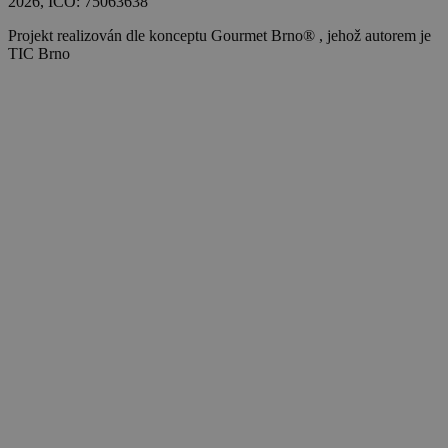
2026
, IČO: 75063638
Projekt realizován dle konceptu Gourmet Brno® , jehož autorem je
TIC Brno