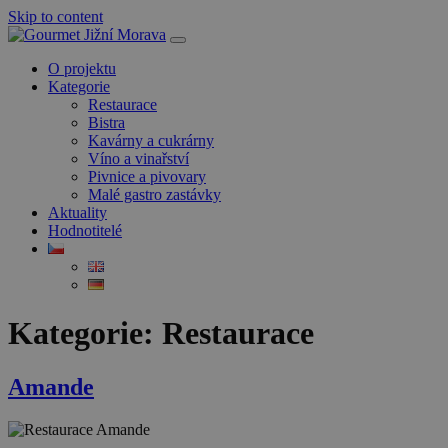
Skip to content
O projektu
Kategorie
Restaurace
Bistra
Kavárny a cukrárny
Víno a vinařství
Pivnice a pivovary
Malé gastro zastávky
Aktuality
Hodnotitelé
Kategorie:
Restaurace
Amande