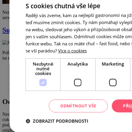
S cookies chutná vše lépe
Nenechte se zmást slovem „picérka“. Designový rodinný restaurant
Raději vás zveme, kam za nejlepší gastronomií na již
servíruje nekonečnou plejádu gastro pokladů od masa …
teď musíme zmínit cookies. Ty nám pomáhají vylepš
na webu, sledovat jeho výkon a přizpůsobovat obs
Surfbar restaurant
jen s vaším souhlasem. Odmítnutí cookies může ome
funkce webu. Tak na co máte chuť – fast food, neb
se vší parádou?
Více o cookies
Pořádný kus výtečného masa (třeba pštrosí burger!) a výhled
na nekonečný rybník. Ale taky hřejivá atmosféra …
Nezbytně
Analytika
Marketing
nutné
«
cookies
1
2
3
»
Ochutnejte Brno
ODMÍTNOUT VŠE
PŘI
Nechte se provést po nejlepších brněnských restauracích a bistrech,
cukrárnách, kavárnách, vinárnách, pivnicích, barech a nových
ZOBRAZIT PODROBNOSTI
podnicích v kategorii S sebou. Zaručujeme skvělé chuťové zážitky,
originální kombinace, vždy kvalitní suroviny a autentickou