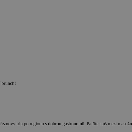
í brunch!
eznový trip po regionu s dobrou gastronomií. Patříte spíš mezi masožrou