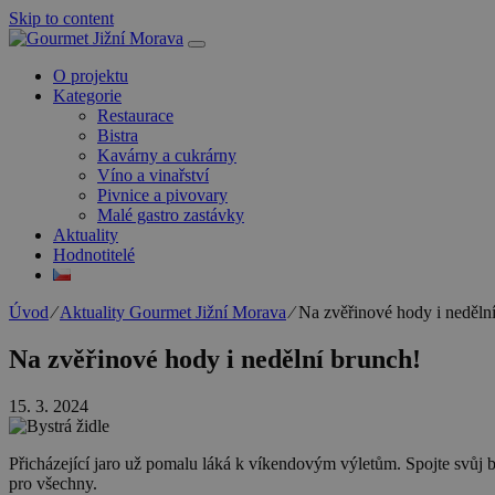
Skip to content
O projektu
Kategorie
Restaurace
Bistra
Kavárny a cukrárny
Víno a vinařství
Pivnice a pivovary
Malé gastro zastávky
Aktuality
Hodnotitelé
Úvod
⁄
Aktuality Gourmet Jižní Morava
⁄
Na zvěřinové hody i neděln
Na zvěřinové hody i nedělní brunch!
15. 3. 2024
Přicházející jaro už pomalu láká k víkendovým výletům. Spojte svůj bř
pro všechny.