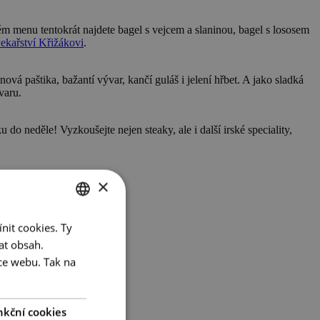
m menu tentokrát najdete bagel s vejcem a slaninou, bagel s lososem
ekařství Křižákovi
.
ová paštika, bažantí vývar, kančí guláš i jelení hřbet. A jako sladká
varu.
 do neděle! Vyzkoušejte nejen steaky, ale i další irské speciality,
×
nit cookies. Ty
CZECH
at obsah.
ENGLISH
ce webu. Tak na
GERMAN
nkční cookies