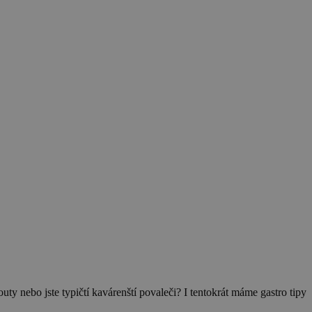
ty nebo jste typičtí kavárenští povaleči? I tentokrát máme gastro tipy