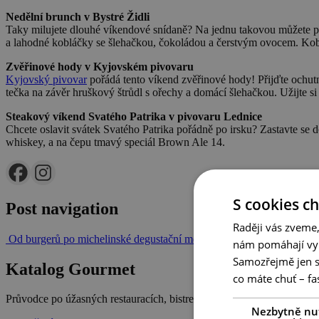
Nedělní brunch v Bystré Židli
Taky milujete dlouhé víkendové snídaně? Na jednu takovou můžete při
a lahodné kobláčky se šlehačkou, čokoládou a čerstvým ovocem. Kobl
Zvěřinové hody v Kyjovském pivovaru
Kyjovský pivovar
pořádá tento víkend zvěřinové hody! Přijďte ochutnat
tečka na závěr hruškový štrůdl s ořechy a domácí šlehačkou. Užijte 
Steakový víkend Svatého Patrika v pivovaru Lednice
Chcete oslavit svátek Svatého Patrika pořádně po irsku? Zastavte se 
whiskey, a na čepu tmavý speciál Brown Ale 14.
S cookies c
Post navigation
Raději vás zveme,
Od burgerů po michelinské degustační menu!
Slavnosti mandloní a v
nám pomáhají vyl
Samozřejmě jen s
Katalog Gourmet
co máte chuť – fa
Průvodce po úžasných restauracích, bistrech, kavárnách, vinařstvích 
Nezbytně nu