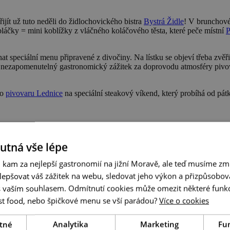
jít už tuto neděli do židlochovického bistra
Bystrá Židle
! V brunchové
áčky = mini koblížky z vláčného koláčového těsta, které peče místní
P
 speciální menu připravené z divočiny. Na lístku se objeví třeba zvěřin
si nezapomenutelný gastronomický zážitek za doprovodu atmosféry pivo
do
pivovaru Lednice
na speciální steakový víkend, který probíhá od pátku
hutná vše lépe
 kam za nejlepší gastronomií na jižní Moravě, ale teď musíme zmí
ína 2024
epšovat váš zážitek na webu, sledovat jeho výkon a přizpůsobov
 vaším souhlasem. Odmítnutí cookies může omezit některé funk
st food, nebo špičkové menu se vší parádou?
Více o cookies
a vinotékách, pivnicích a pivovarech jižní Moravy!
tné
Analytika
Marketing
Fu